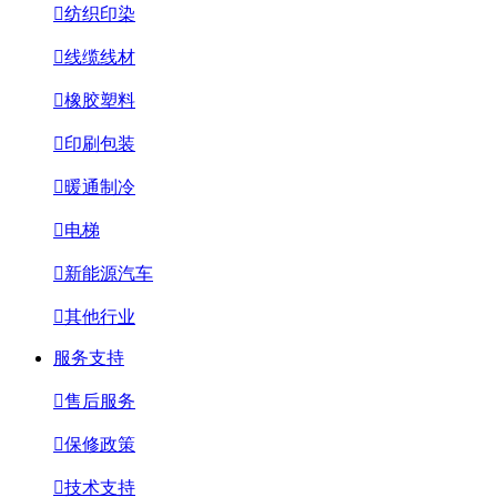

纺织印染

线缆线材

橡胶塑料

印刷包装

暖通制冷

电梯

新能源汽车

其他行业
服务支持

售后服务

保修政策

技术支持