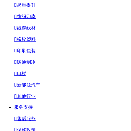

起重提升

纺织印染

线缆线材

橡胶塑料

印刷包装

暖通制冷

电梯

新能源汽车

其他行业
服务支持

售后服务

保修政策