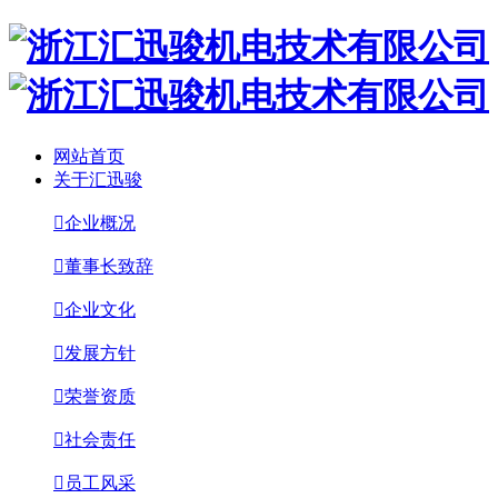
网站首页
关于汇迅骏

企业概况

董事长致辞

企业文化

发展方针

荣誉资质

社会责任

员工风采