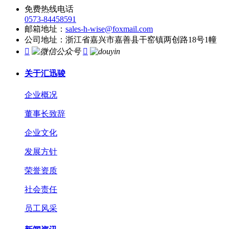
免费热线电话
0573-84458591
邮箱地址：
sales-h-wise@foxmail.com
公司地址：浙江省嘉兴市嘉善县干窑镇两创路18号1幢


关于汇迅骏
企业概况
董事长致辞
企业文化
发展方针
荣誉资质
社会责任
员工风采