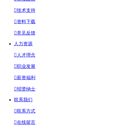

技术支持

资料下载

意见反馈
人力资源

人才理念

职业发展

薪资福利

招贤纳士
联系我们

联系方式

在线留言